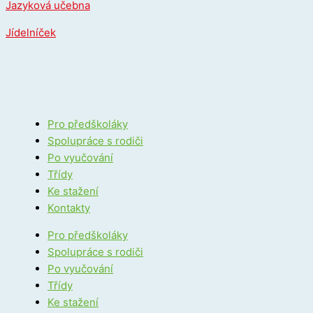
Jazyková učebna
Jídelníček
Pro předškoláky
Spolupráce s rodiči
Po vyučování
Třídy
Ke stažení
Kontakty
Pro předškoláky
Spolupráce s rodiči
Po vyučování
Třídy
Ke stažení