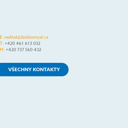
E:
reditel@2zslitomysl.cz
T:
+420 461 613 032
M:
+420 737 560 432
VŠECHNY KONTAKTY