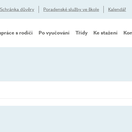
Schránka důvěry
Poradenské služby ve škole
Kalendář
práce s rodiči
Po vyučování
Třídy
Ke stažení
Kon
ST
ČT
PÁ
0
0
0
29
30
31
AKCE,
AKCE,
AKCE