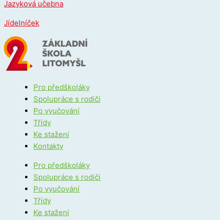
Jazyková učebna
Jídelníček
Pro předškoláky
Spolupráce s rodiči
Po vyučování
Třídy
Ke stažení
Kontakty
Pro předškoláky
Spolupráce s rodiči
Po vyučování
Třídy
Ke stažení