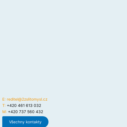
E:
reditel@2zslitomysl.cz
T:
+420 461 613 032
M:
+420 737 560 432
Všechny kontakty