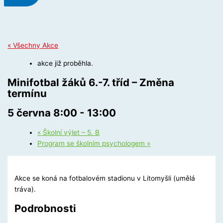
« Všechny Akce
akce již proběhla.
Minifotbal žáků 6.-7. tříd – Změna
termínu
5 června 8:00
-
13:00
«
Školní výlet – 5. B
Program se školním psychologem
»
Akce se koná na fotbalovém stadionu v Litomyšli (umělá
tráva).
Podrobnosti