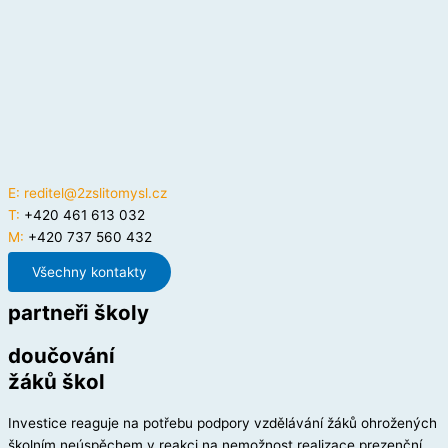
E:
reditel@2zslitomysl.cz
T:
+420 461 613 032
M:
+420 737 560 432
Všechny kontakty
partneři školy
doučování
žáků škol
Investice reaguje na potřebu podpory vzdělávání žáků ohrožených
školním neúspěchem v reakci na nemožnost realizace prezenční