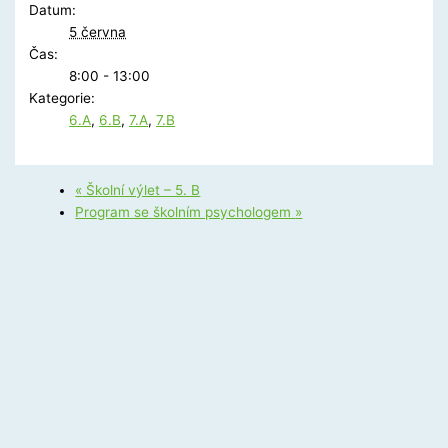
Datum:
5 června
Čas:
8:00 - 13:00
Kategorie:
6.A
,
6.B
,
7.A
,
7.B
«
Školní výlet – 5. B
Program se školním psychologem
»