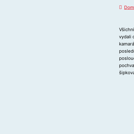
Dom
Všichni
vydali 
kamará
posledn
poslouc
pochva
šipkova