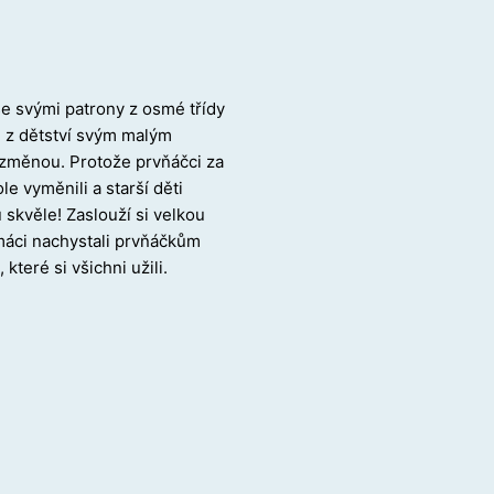
se svými patrony z osmé třídy
hu z dětství svým malým
u změnou. Protože prvňáčci za
e vyměnili a starší děti
u skvěle! Zaslouží si velkou
smáci nachystali prvňáčkům
teré si všichni užili.