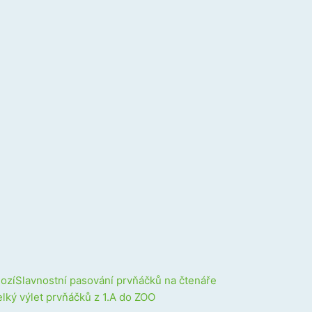
Next
ozí
Slavnostní pasování prvňáčků na čtenáře
elký výlet prvňáčků z 1.A do ZOO