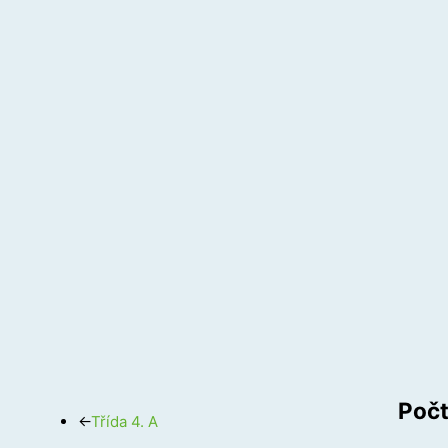
Počt
←
Třída 4. A