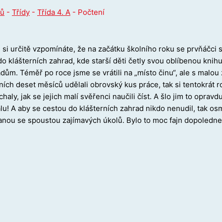
ů
-
Třídy
-
Třída 4. A
-
Počtení
 si určitě vzpomínáte, že na začátku školního roku se prvňáčci 
do klášterních zahrad, kde starší děti četly svou oblíbenou kni
dům. Téměř po roce jsme se vrátili na „místo činu“, ale s malo
ích deset měsíců udělali obrovský kus práce, tak si tentokrát rol
haly, jak se jejich malí svěřenci naučili číst. A šlo jim to opravd
lu! A aby se cestou do klášterních zahrad nikdo nenudil, tak o
nou se spoustou zajímavých úkolů. Bylo to moc fajn dopoledne, k