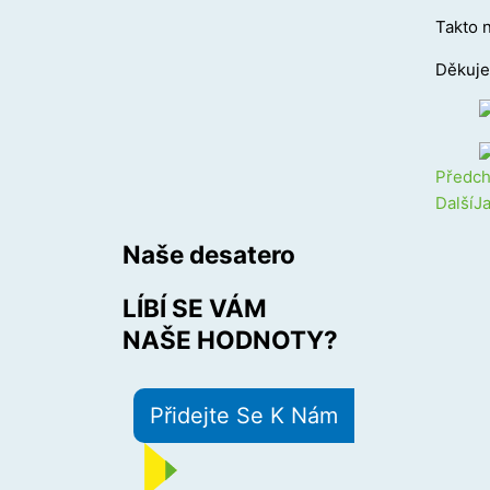
Takto 
Děkuje
Prev
Předch
Další
Ja
Naše desatero
LÍBÍ SE VÁM
NAŠE HODNOTY?
Přidejte Se K Nám