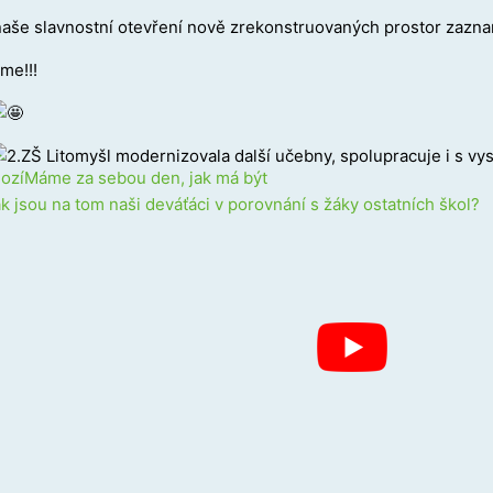
naše slavnostní otevření nově zrekonstruovaných prostor z
azna
me!!!
N
ozí
Máme za sebou den, jak má být
k jsou na tom naši deváťáci v porovnání s žáky ostatních škol?