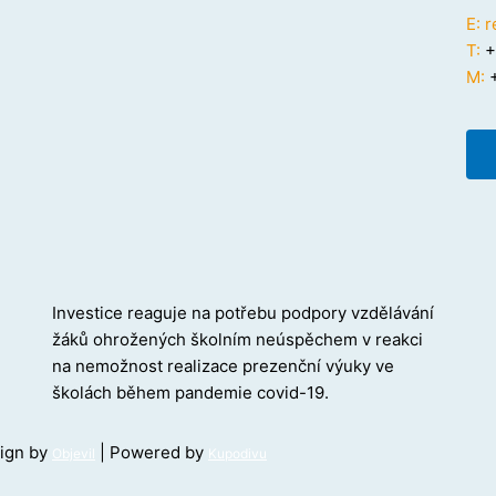
E:
r
T:
+
M:
+
Investice reaguje na potřebu podpory vzdělávání
žáků ohrožených školním neúspěchem v reakci
na nemožnost realizace prezenční výuky ve
školách během pandemie covid-19.
sign by
| Powered by
Objevil
Kupodivu