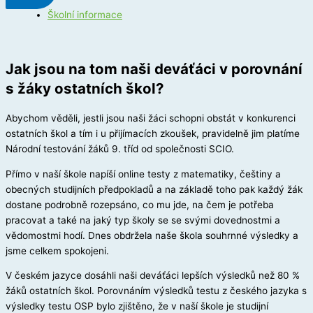
Školní informace
Jak jsou na tom naši deváťáci v porovnání
s žáky ostatních škol?
Abychom věděli, jestli jsou naši žáci schopni obstát v konkurenci
ostatních škol a tím i u přijímacích zkoušek, pravidelně jim platíme
Národní testování žáků 9. tříd od společnosti SCIO.
Přímo v naší škole napíší online testy z matematiky, češtiny a
obecných studijních předpokladů a na základě toho pak každý žák
dostane podrobně rozepsáno, co mu jde, na čem je potřeba
pracovat a také na jaký typ školy se se svými dovednostmi a
vědomostmi hodí. Dnes obdržela naše škola souhrnné výsledky a
jsme celkem spokojeni.
V českém jazyce dosáhli naši deváťáci lepších výsledků než 80 %
žáků ostatních škol. Porovnáním výsledků testu z českého jazyka s
výsledky testu OSP bylo zjištěno, že v naší škole je studijní