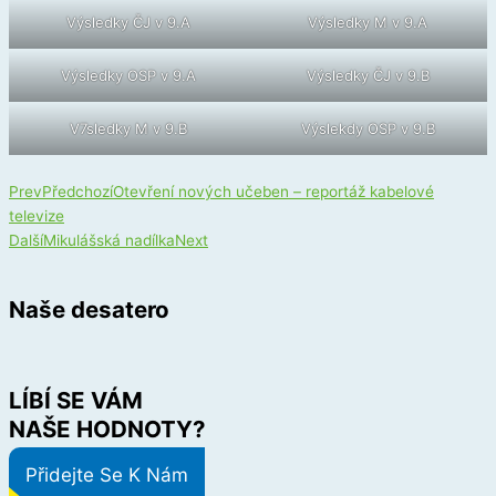
Výsledky ČJ v 9.A
Výsledky M v 9.A
Výsledky OSP v 9.A
Výsledky ČJ v 9.B
V7sledky M v 9.B
Výslekdy OSP v 9.B
Prev
Předchozí
Otevření nových učeben – reportáž kabelové
televize
Další
Mikulášská nadílka
Next
Naše desatero
LÍBÍ SE VÁM
NAŠE HODNOTY?
Přidejte Se K Nám