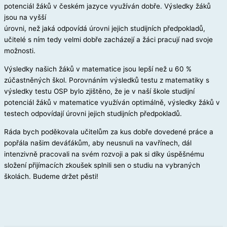
potenciál žáků v českém jazyce využíván dobře. Výsledky žáků
jsou na vyšší
úrovni, než jaká odpovídá úrovni jejich studijních předpokladů,
učitelé s ním tedy velmi dobře zacházejí a žáci pracují nad svoje
možnosti.
Výsledky našich žáků v matematice jsou lepší než u 60 %
zúčastněných škol. Porovnáním výsledků testu z matematiky s
výsledky testu OSP bylo zjištěno, že je v naší škole studijní
potenciál žáků v matematice využíván optimálně, výsledky žáků v
testech odpovídají úrovni jejich studijních předpokladů.
Ráda bych poděkovala učitelům za kus dobře dovedené práce a
popřála našim deváťákům, aby neusnuli na vavřínech, dál
intenzivně pracovali na svém rozvoji a pak si díky úspěšnému
složení přijímacích zkoušek splnili sen o studiu na vybraných
školách. Budeme držet pěsti!