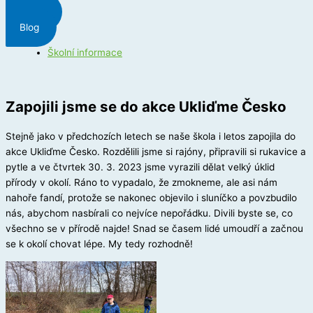
Menu
Blog
Školní informace
Zapojili jsme se do akce Ukliďme Česko
Stejně jako v předchozích letech se naše škola i letos zapojila do
akce Ukliďme Česko. Rozdělili jsme si rajóny, připravili si rukavice a
pytle a ve čtvrtek 30. 3. 2023 jsme vyrazili dělat velký úklid
přírody v okolí. Ráno to vypadalo, že zmokneme, ale asi nám
nahoře fandí, protože se nakonec objevilo i sluníčko a povzbudilo
nás, abychom nasbírali co nejvíce nepořádku. Divili byste se, co
všechno se v přírodě najde! Snad se časem lidé umoudří a začnou
se k okolí chovat lépe. My tedy rozhodně!