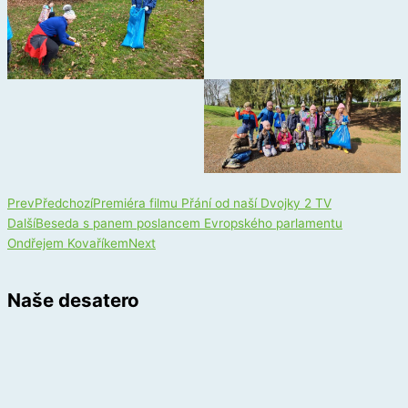
Prev
Předchozí
Premiéra filmu Přání od naší Dvojky 2 TV
Další
Beseda s panem poslancem Evropského parlamentu
Ondřejem Kovaříkem
Next
Naše desatero