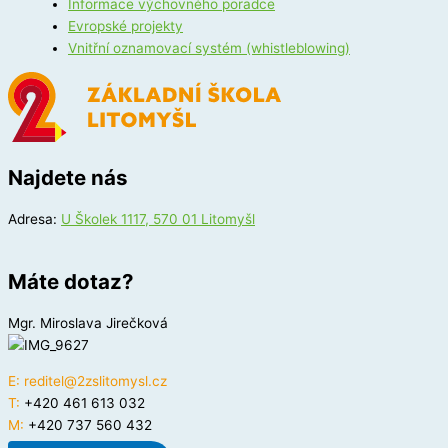
Informace výchovného poradce
Evropské projekty
Vnitřní oznamovací systém (whistleblowing)
Najdete nás
Adresa:
U Školek 1117, 570 01 Litomyšl
Máte dotaz?
Mgr. Miroslava Jirečková
E:
reditel@2zslitomysl.cz
T:
+420 461 613 032
M:
+420 737 560 432