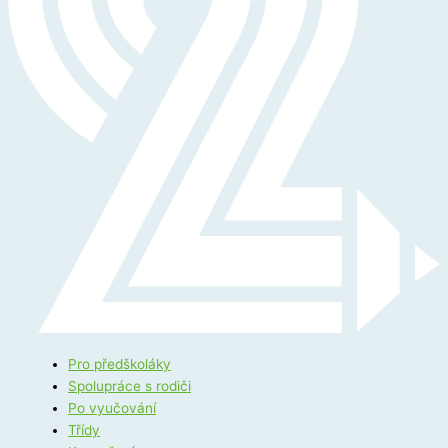
Pro předškoláky
Spolupráce s rodiči
Po vyučování
Třídy