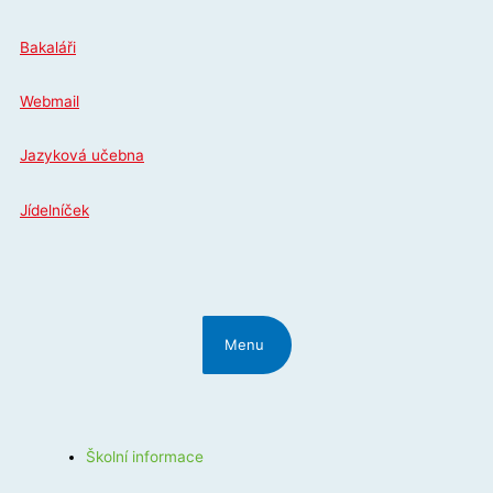
Přeskočit
na
Bakaláři
obsah
Webmail
Jazyková učebna
Jídelníček
Menu
Školní informace