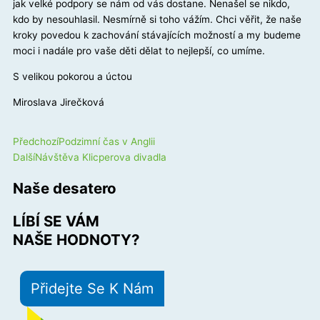
jak velké podpory se nám od vás dostane. Nenašel se nikdo,
kdo by nesouhlasil. Nesmírně si toho vážím. Chci věřit, že naše
kroky povedou k zachování stávajících možností a my budeme
moci i nadále pro vaše děti dělat to nejlepší, co umíme.
S velikou pokorou a úctou
Miroslava Jirečková
Prev
Next
Předchozí
Podzimní čas v Anglii
Další
Návštěva Klicperova divadla
Naše desatero
LÍBÍ SE VÁM
NAŠE HODNOTY?
Přidejte Se K Nám