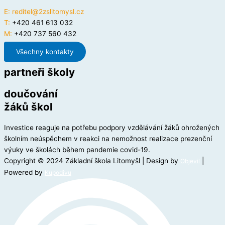
E:
reditel@2zslitomysl.cz
T:
+420 461 613 032
M:
+420 737 560 432
Všechny kontakty
partneři školy
doučování
žáků škol
Investice reaguje na potřebu podpory vzdělávání žáků ohrožených
školním neúspěchem v reakci na nemožnost realizace prezenční
výuky ve školách během pandemie covid-19.
Copyright © 2024 Základní škola Litomyšl | Design by
|
Objevil
Powered by
Kupodivu