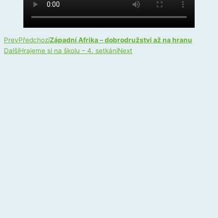
Prev
Předchozí
Západní Afrika – dobrodružství až na hranu
Další
Hrajeme si na školu – 4. setkání
Next