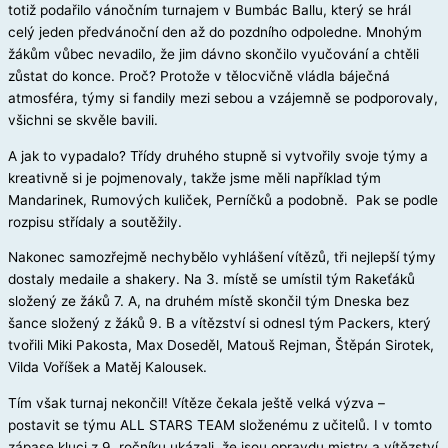
totiž podařilo vánočním turnajem v Bumbác Ballu, který se hrál
celý jeden předvánoční den až do pozdního odpoledne. Mnohým
žákům vůbec nevadilo, že jim dávno skončilo vyučování a chtěli
zůstat do konce. Proč? Protože v tělocvičně vládla báječná
atmosféra, týmy si fandily mezi sebou a vzájemně se podporovaly,
všichni se skvěle bavili.
A jak to vypadalo? Třídy druhého stupně si vytvořily svoje týmy a
kreativně si je pojmenovaly, takže jsme měli například tým
Mandarinek, Rumových kuliček, Perníčků a podobně. Pak se podle
rozpisu střídaly a soutěžily.
Nakonec samozřejmě nechybělo vyhlášení vítězů, tři nejlepší týmy
dostaly medaile a shakery. Na 3. místě se umístil tým Rakeťáků
složený ze žáků 7. A, na druhém místě skončil tým Dneska bez
šance složený z žáků 9. B a vítězství si odnesl tým Packers, který
tvořili Miki Pakosta, Max Doseděl, Matouš Rejman, Štěpán Sirotek,
Vilda Voříšek a Matěj Kalousek.
Tím však turnaj nekončil! Vítěze čekala ještě velká výzva –
postavit se týmu ALL STARS TEAM složenému z učitelů. I v tomto
zápase kluci z 9. ročníku ukázali, že jsou opravdu mistry a vítězství