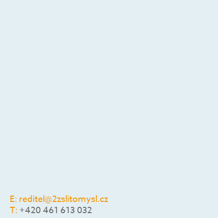
E:
reditel@2zslitomysl.cz
T:
+420 461 613 032