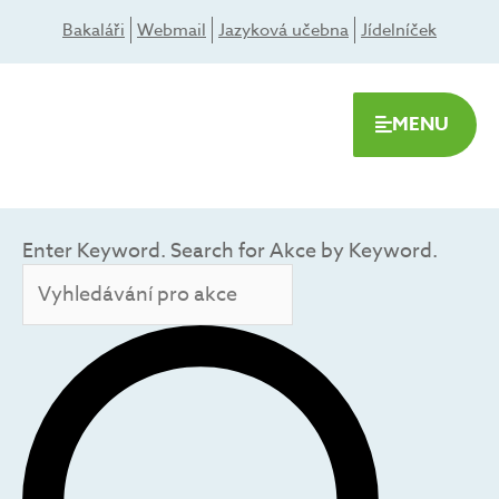
Přeskočit
Bakaláři
Webmail
Jazyková učebna
Jídelníček
na
obsah
MENU
Navigace
pro
Enter Keyword. Search for Akce by Keyword.
HLEDAT
hledání
a
zobrazení
Akce