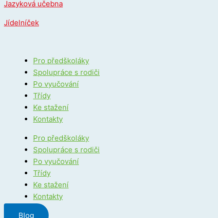
Jazyková učebna
Jídelníček
Pro předškoláky
Spolupráce s rodiči
Po vyučování
Třídy
Ke stažení
Kontakty
Pro předškoláky
Spolupráce s rodiči
Po vyučování
Třídy
Ke stažení
Kontakty
Blog