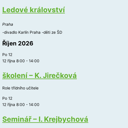
Ledové království
Praha
-divadlo Karlín Praha -děti ze ŠD
Říjen 2026
Po
12
12 října 8:00
-
14:00
školení – K. Jirečková
Role třídního učitele
Po
12
12 října 8:00
-
14:00
Seminář – I. Krejbychová