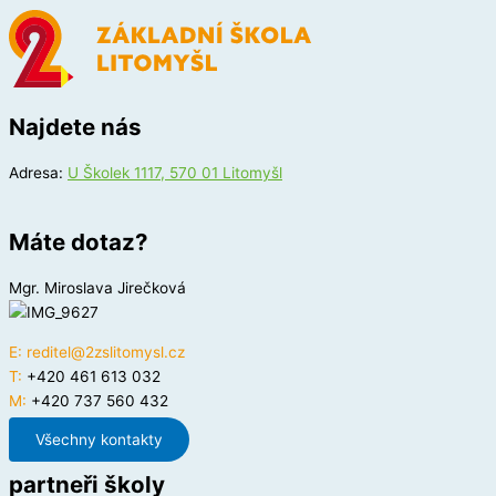
Najdete nás
Adresa:
U Školek 1117, 570 01 Litomyšl
Máte dotaz?
Mgr. Miroslava Jirečková
E:
reditel@2zslitomysl.cz
T:
+420 461 613 032
M:
+420 737 560 432
Všechny kontakty
partneři školy