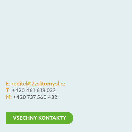
E:
reditel@2zslitomysl.cz
T:
+420 461 613 032
M:
+420 737 560 432
VŠECHNY KONTAKTY