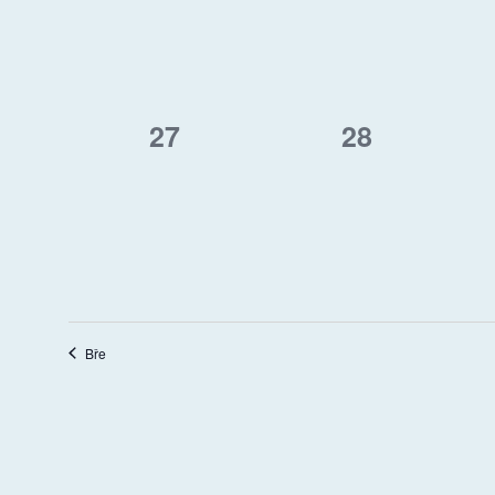
0
0
27
28
AKCE,
AKCE,
Bře