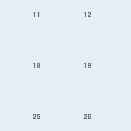
0
0
11
12
,
AKCE,
AKCE,
0
0
18
19
,
AKCE,
AKCE,
0
0
25
26
,
AKCE,
AKCE,