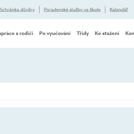
Schránka důvěry
Poradenské služby ve škole
Kalendář
práce s rodiči
Po vyučování
Třídy
Ke stažení
Kon
ST
ČT
PÁ
0
0
0
1
2
3
AKCE,
AKCE,
AKC