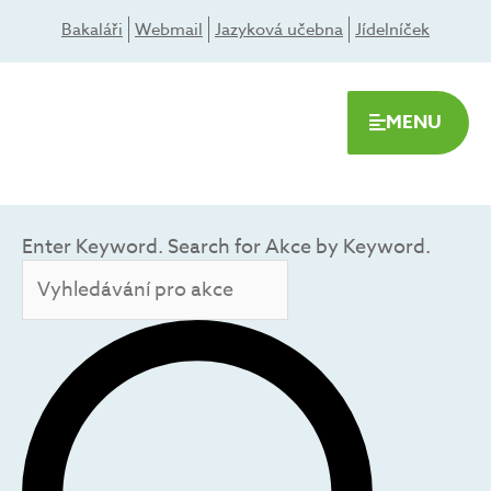
Přeskočit
Bakaláři
Webmail
Jazyková učebna
Jídelníček
na
obsah
MENU
Navigace
pro
Enter Keyword. Search for Akce by Keyword.
HLEDAT
hledání
a
zobrazení
Akce