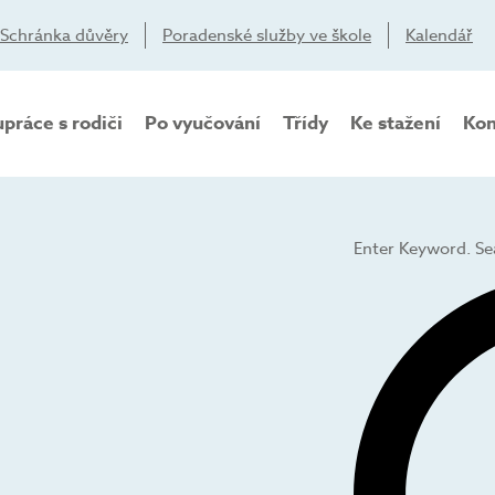
Schránka důvěry
Poradenské služby ve škole
Kalendář
práce s rodiči
Po vyučování
Třídy
Ke stažení
Kon
Navigace
pro
HLEDAT
Enter Keyword. Se
hledání
a
zobrazení
Akce