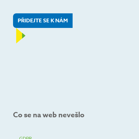
PŘIDEJTE SE K NÁM
Co se na web nevešlo
GDPR