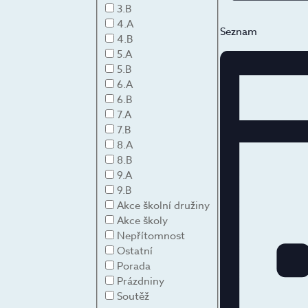
3.B
4.A
Seznam
4.B
5.A
5.B
6.A
6.B
7.A
7.B
8.A
8.B
9.A
9.B
Akce školní družiny
Akce školy
Nepřítomnost
Ostatní
Porada
Prázdniny
Soutěž