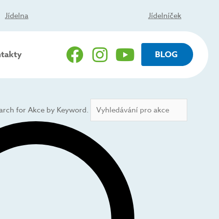
Jídelna
Jídelníček
takty
BLOG
arch for Akce by Keyword.