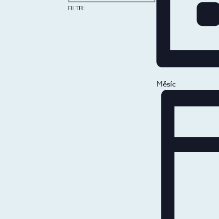
FILTR
:
REMOVE
FILTERS
Měsíc