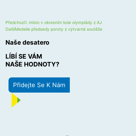
Prev
Next
Předchozí
1. místo v okresním kole olympiády z AJ
Další
Medaile předsedy poroty z výtvarné soutěže
Naše desatero
LÍBÍ SE VÁM
NAŠE HODNOTY?
Přidejte Se K Nám