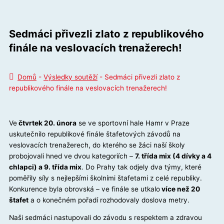
Sedmáci přivezli zlato z republikového
finále na veslovacích trenažerech!
Domů
-
Výsledky soutěží
-
Sedmáci přivezli zlato z
republikového finále na veslovacích trenažerech!
Ve
čtvrtek 20. února
se ve sportovní hale Hamr v Praze
uskutečnilo republikové finále štafetových závodů na
veslovacích trenažerech, do kterého se žáci naší školy
probojovali hned ve dvou kategoriích –
7. třída mix (4 dívky a 4
chlapci) a 9. třída mix
. Do Prahy tak odjely dva týmy, které
poměřily síly s nejlepšími školními štafetami z celé republiky.
Konkurence byla obrovská – ve finále se utkalo
více než 20
štafet
a o konečném pořadí rozhodovaly doslova metry.
Naši sedmáci nastupovali do závodu s respektem a zdravou