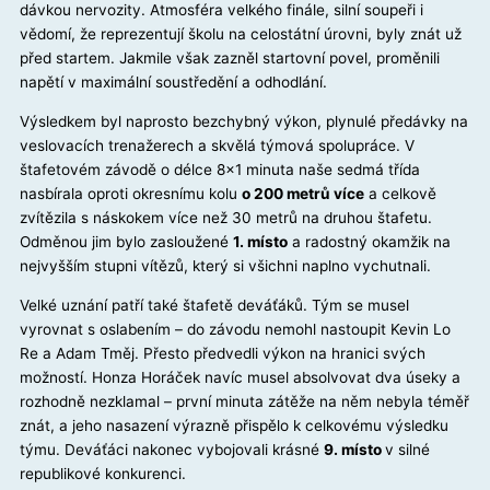
dávkou nervozity. Atmosféra velkého finále, silní soupeři i
vědomí, že reprezentují školu na celostátní úrovni, byly znát už
před startem. Jakmile však zazněl startovní povel, proměnili
napětí v maximální soustředění a odhodlání.
Výsledkem byl naprosto bezchybný výkon, plynulé předávky na
veslovacích trenažerech a skvělá týmová spolupráce. V
štafetovém závodě o délce 8×1 minuta naše sedmá třída
nasbírala oproti okresnímu kolu
o 200 metrů více
a celkově
zvítězila s náskokem více než 30 metrů na druhou štafetu.
Odměnou jim bylo zasloužené
1. místo
a radostný okamžik na
nejvyšším stupni vítězů, který si všichni naplno vychutnali.
Velké uznání patří také štafetě deváťáků. Tým se musel
vyrovnat s oslabením – do závodu nemohl nastoupit Kevin Lo
Re a Adam Tměj. Přesto předvedli výkon na hranici svých
možností. Honza Horáček navíc musel absolvovat dva úseky a
rozhodně nezklamal – první minuta zátěže na něm nebyla téměř
znát, a jeho nasazení výrazně přispělo k celkovému výsledku
týmu. Deváťáci nakonec vybojovali krásné
9. místo
v silné
republikové konkurenci.