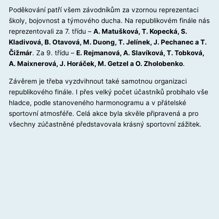
Poděkování patří všem závodníkům za vzornou reprezentaci
školy, bojovnost a týmového ducha. Na republikovém finále nás
reprezentovali za 7. třídu –
A. Matušková, T. Kopecká, S.
Kladivová, B. Otavová, M. Duong, T. Jelínek, J. Pechanec a T.
Čižmár
. Za 9. třídu –
E. Rejmanová, A. Slavíková, T. Tobková,
A. Maixnerová, J. Horáček, M. Getzel a O. Zholobenko
.
Závěrem je třeba vyzdvihnout také samotnou organizaci
republikového finále. I přes velký počet účastníků probíhalo vše
hladce, podle stanoveného harmonogramu a v přátelské
sportovní atmosféře. Celá akce byla skvěle připravená a pro
všechny zúčastněné představovala krásný sportovní zážitek.