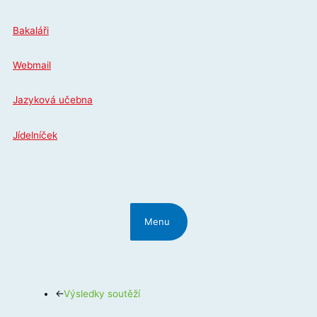
Přeskočit
na
Bakaláři
obsah
Webmail
Jazyková učebna
Jídelníček
Menu
←
Výsledky soutěží