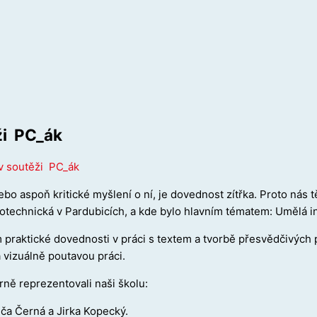
ži PC_ák
 v soutěži PC_ák
bo aspoň kritické myšlení o ní, je dovednost zítřka. Proto nás tě
otechnická v Pardubicích, a kde bylo hlavním tématem: Umělá i
m praktické dovednosti v práci s textem a tvorbě přesvědčivých 
 vizuálně poutavou práci.
borně reprezentovali naši školu:
lča Černá a Jirka Kopecký.