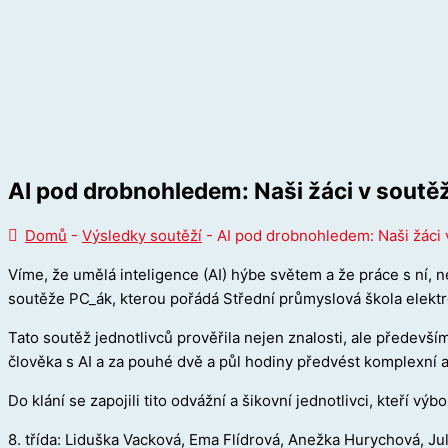
AI pod drobnohledem: Naši žáci v soutě
Domů
-
Výsledky soutěží
-
AI pod drobnohledem: Naši žáci
Víme, že umělá inteligence (AI) hýbe světem a že práce s ní, ne
soutěže PC_ák, kterou pořádá Střední průmyslová škola elektr
Tato soutěž jednotlivců prověřila nejen znalosti, ale předevší
člověka s AI a za pouhé dvě a půl hodiny předvést komplexní a
Do klání se zapojili tito odvážní a šikovní jednotlivci, kteří vý
8. třída: Liduška Vacková, Ema Flídrová, Anežka Hurychová, Ju