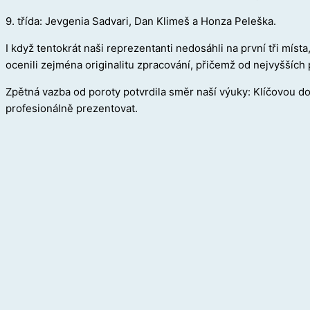
9. třída: Jevgenia Sadvari, Dan Klimeš a Honza Peleška.
I když tentokrát naši reprezentanti nedosáhli na první tři místa
ocenili zejména originalitu zpracování, přičemž od nejvyšších p
Zpětná vazba od poroty potvrdila směr naší výuky: Klíčovou dov
profesionálně prezentovat.