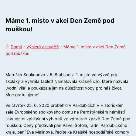
Máme 1. místo v akci Den Země pod
rouškou!
Domů
-
Výsledky soutěží
-
Máme 1. místo v akci Den Země
pod rouškou!
Maruška Soukupová z 5. B obsadila 1. místo ve výzvě pro
školáky a vyhrála tablet! Namalovala krásné dílo, které nazvala
„Vodní víla“ a poukázala jím na důležitost vody pro náš život.
Moc gratulujeme!
Ve čtvrtek 25. 6. 2020 proběhlo v Pardubicích v Historickém
sále Evropského spolkového domu na Pernštýnském náměstí
slavnostní vyhlášení výherců ve výtvarné výzvě Den Země pod
rouškou. Ceny předávali pan Pavel Šotola, radní Pardubického
kraje, paní Eva Malinová, ředitelka Krajské hospodářské komory