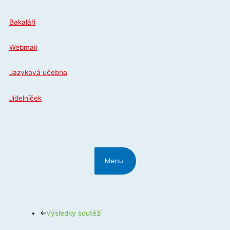
Přeskočit
na
Bakaláři
obsah
Webmail
Jazyková učebna
Jídelníček
Menu
←
Výsledky soutěží