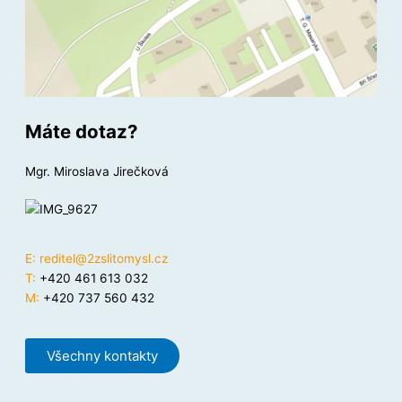
Máte dotaz?
Mgr. Miroslava Jirečková
E:
reditel@2zslitomysl.cz
T:
+420 461 613 032
M:
+420 737 560 432
Všechny kontakty