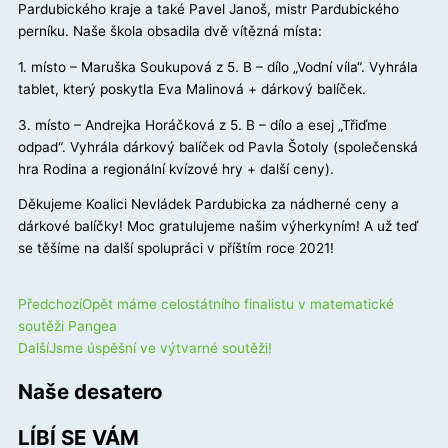
Pardubického kraje a také Pavel Janoš, mistr Pardubického
perníku. Naše škola obsadila dvě vítězná místa:
1. místo – Maruška Soukupová z 5. B – dílo „Vodní víla“. Vyhrála
tablet, který poskytla Eva Malinová + dárkový balíček.
3. místo – Andrejka Horáčková z 5. B – dílo a esej „Třiďme
odpad“. Vyhrála dárkový balíček od Pavla Šotoly (společenská
hra Rodina a regionální kvízové hry + další ceny).
Děkujeme Koalici Nevládek Pardubicka za nádherné ceny a
dárkové balíčky! Moc gratulujeme našim výherkyním! A už teď
se těšíme na další spolupráci v příštím roce 2021!
Prev
Next
Předchozí
Opět máme celostátního finalistu v matematické
soutěži Pangea
Další
Jsme úspěšní ve výtvarné soutěži!
Naše desatero
LÍBÍ SE VÁM