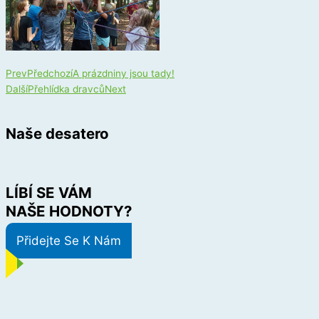
Prev
Předchozí
A prázdniny jsou tady!
Další
Přehlídka dravců
Next
Naše desatero
LÍBÍ SE VÁM
NAŠE HODNOTY?
Přidejte Se K Nám