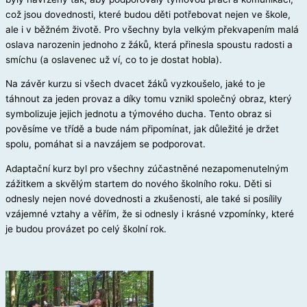
což jsou dovednosti, které budou děti potřebovat nejen ve škole,
ale i v běžném životě. Pro všechny byla velkým překvapením malá
oslava narozenin jednoho z žáků, která přinesla spoustu radosti a
smíchu (a oslavenec už ví, co to je dostat hobla).
Na závěr kurzu si všech dvacet žáků vyzkoušelo, jaké to je
táhnout za jeden provaz a díky tomu vznikl společný obraz, který
symbolizuje jejich jednotu a týmového ducha. Tento obraz si
pověsíme ve třídě a bude nám připomínat, jak důležité je držet
spolu, pomáhat si a navzájem se podporovat.
Adaptační kurz byl pro všechny zúčastněné nezapomenutelným
zážitkem a skvělým startem do nového školního roku. Děti si
odnesly nejen nové dovednosti a zkušenosti, ale také si posílily
vzájemné vztahy a věřím, že si odnesly i krásné vzpomínky, které
je budou provázet po celý školní rok.