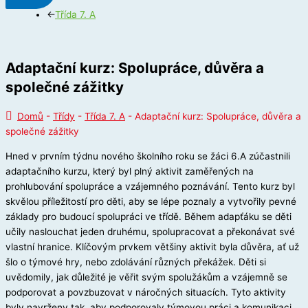
←
Třída 7. A
Adaptační kurz: Spolupráce, důvěra a
společné zážitky
Domů
-
Třídy
-
Třída 7. A
-
Adaptační kurz: Spolupráce, důvěra a
společné zážitky
Hned v prvním týdnu nového školního roku se žáci 6.A zúčastnili
adaptačního kurzu, který byl plný aktivit zaměřených na
prohlubování spolupráce a vzájemného poznávání. Tento kurz byl
skvělou příležitostí pro děti, aby se lépe poznaly a vytvořily pevné
základy pro budoucí spolupráci ve třídě. Během adapťáku se děti
učily naslouchat jeden druhému, spolupracovat a překonávat své
vlastní hranice. Klíčovým prvkem většiny aktivit byla důvěra, ať už
šlo o týmové hry, nebo zdolávání různých překážek. Děti si
uvědomily, jak důležité je věřit svým spolužákům a vzájemně se
podporovat a povzbuzovat v náročných situacích. Tyto aktivity
byly navrženy tak, aby podporovaly týmovou práci a komunikaci,