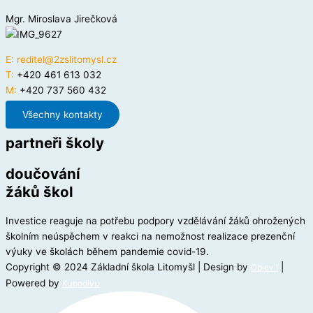
Mgr. Miroslava Jirečková
E:
reditel@2zslitomysl.cz
T:
+420 461 613 032
M:
+420 737 560 432
Všechny kontakty
partneři školy
doučování
žáků škol
Investice reaguje na potřebu podpory vzdělávání žáků ohrožených
školním neúspěchem v reakci na nemožnost realizace prezenční
výuky ve školách během pandemie covid-19.
Copyright © 2024 Základní škola Litomyšl | Design by
|
Objevil
Powered by
Kupodivu