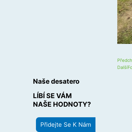
Prev
Předch
Další
F
Naše desatero
LÍBÍ SE VÁM
NAŠE HODNOTY?
Přidejte Se K Nám