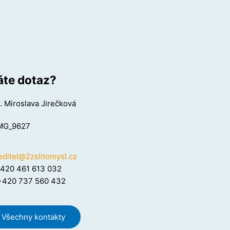
te dotaz?
. Miroslava Jirečková
editel@2zslitomysl.cz
420 461 613 032
420 737 560 432
Všechny kontakty