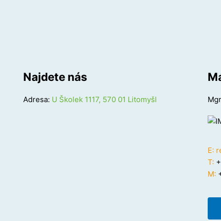
Najdete nás
Má
Adresa:
U Školek 1117, 570 01 Litomyšl
Mgr
E:
r
T:
+
M:
+