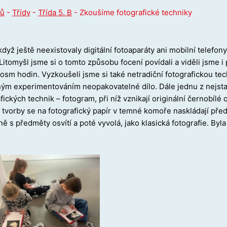
ů
-
Třídy
-
Třída 5. B
-
Zkoušíme fotografické techniky
když ještě neexistovaly digitální fotoaparáty ani mobilní telefon
 Litomyšl jsme si o tomto způsobu focení povídali a viděli jsme i p
osm hodin. Vyzkoušeli jsme si také netradiční fotografickou tech
ným experimentováním neopakovatelné dílo. Dále jednu z nejsta
fických technik – fotogram, při níž vznikají originální černobílé
tvorby se na fotografický papír v temné komoře naskládají před
ě s předměty osvítí a poté vyvolá, jako klasická fotografie. Byl