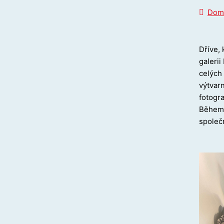
Dom
Dříve, 
galerii
celých 
výtvar
fotogra
Během 
společn