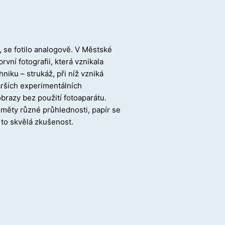
y, se fotilo analogově. V Městské
rvní fotografii, která vznikala
niku – strukáž, při níž vzniká
rších experimentálních
 obrazy bez použití fotoaparátu.
měty různé průhlednosti, papír se
a to skvělá zkušenost.