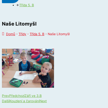
←
Třída 5. B
Naše Litomyšl
Domů
-
Třídy
-
Třída 5. B
-
Naše Litomyšl
Prev
Předchozí
Září ve 3.B
Další
Kouzlení a čarování
Next