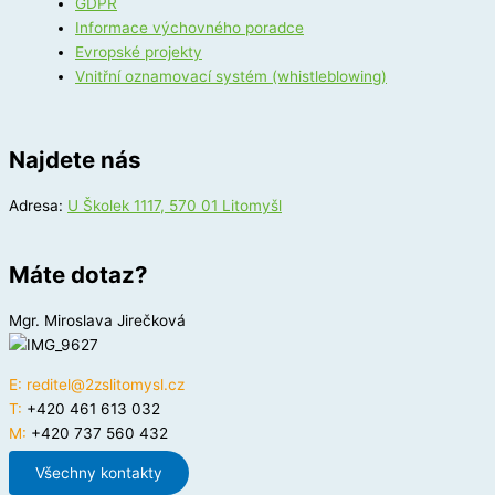
GDPR
Informace výchovného poradce
Evropské projekty
Vnitřní oznamovací systém (whistleblowing)
Najdete nás
Adresa:
U Školek 1117, 570 01 Litomyšl
Máte dotaz?
Mgr. Miroslava Jirečková
E:
reditel@2zslitomysl.cz
T:
+420 461 613 032
M:
+420 737 560 432
Všechny kontakty