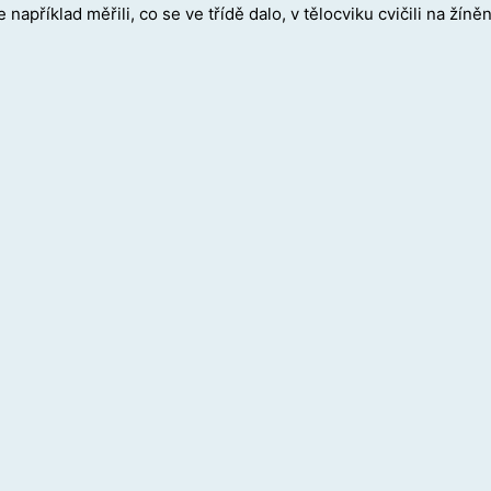
apříklad měřili, co se ve třídě dalo, v tělocviku cvičili na žíněn