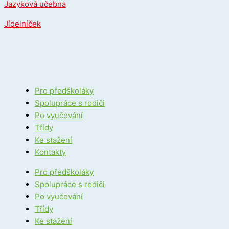
Jazyková učebna
Jídelníček
Pro předškoláky
Spolupráce s rodiči
Po vyučování
Třídy
Ke stažení
Kontakty
Pro předškoláky
Spolupráce s rodiči
Po vyučování
Třídy
Ke stažení