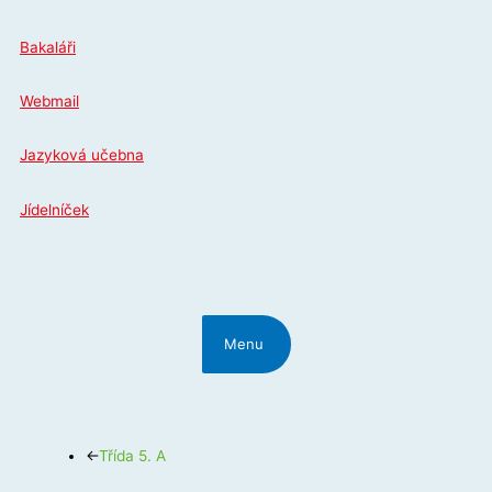
Přeskočit
na
Bakaláři
obsah
Webmail
Jazyková učebna
Jídelníček
Menu
←
Třída 5. A