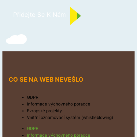
Přidejte Se K Nám
CO SE NA WEB NEVEŠLO
GDPR
Informace výchovného poradce
Evropské projekty
Vnitřní oznamovací systém (whistleblowing)
GDPR
Informace výchovného poradce