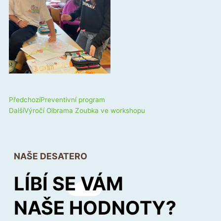
Prev
Next
Předchozí
Preventivní program
Další
Výročí Olbrama Zoubka ve workshopu
NAŠE DESATERO
LÍBÍ SE VÁM
NAŠE HODNOTY?