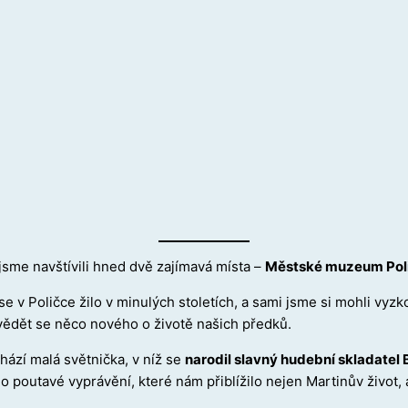
 jsme navštívili hned dvě zajímavá místa –
Městské muzeum Pol
k se v Poličce žilo v minulých stoletích, a sami jsme si mohli vy
dozvědět se něco nového o životě našich předků.
hází malá světnička, v níž se
narodil slavný hudební skladatel
 poutavé vyprávění, které nám přiblížilo nejen Martinův život, al