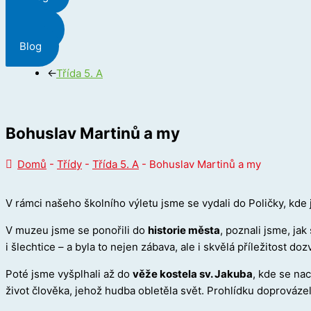
Menu
Blog
←
Třída 5. A
Bohuslav Martinů a my
Domů
-
Třídy
-
Třída 5. A
-
Bohuslav Martinů a my
V rámci našeho školního výletu jsme se vydali do Poličky, kde
V muzeu jsme se ponořili do
historie města
, poznali jsme, ja
i šlechtice – a byla to nejen zábava, ale i skvělá příležitost 
Poté jsme vyšplhali až do
věže kostela sv. Jakuba
, kde se nac
život člověka, jehož hudba obletěla svět. Prohlídku doprovázelo