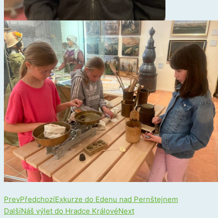
Prev
Předchozí
Exkurze do Edenu nad Pernštejnem
Další
Náš výlet do Hradce Králové
Next