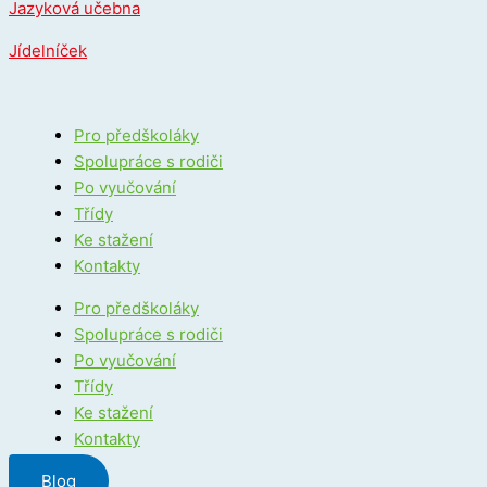
Jazyková učebna
Jídelníček
Pro předškoláky
Spolupráce s rodiči
Po vyučování
Třídy
Ke stažení
Kontakty
Pro předškoláky
Spolupráce s rodiči
Po vyučování
Třídy
Ke stažení
Kontakty
Blog