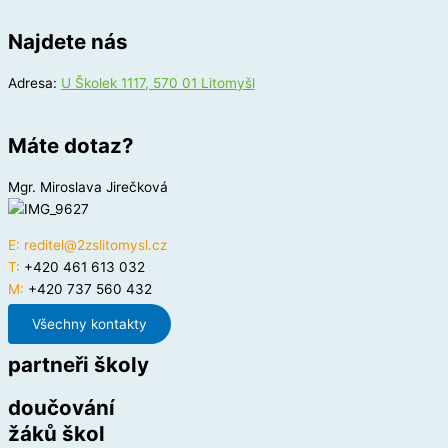
Najdete nás
Adresa:
U Školek 1117, 570 01 Litomyšl
Máte dotaz?
Mgr. Miroslava Jirečková
E:
reditel@2zslitomysl.cz
T:
+420 461 613 032
M:
+420 737 560 432
Všechny kontakty
partneři školy
doučování
žáků škol