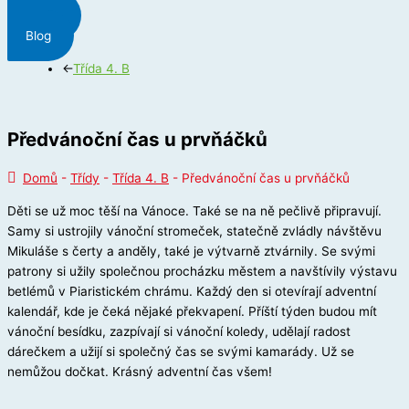
Menu
Blog
←
Třída 4. B
Předvánoční čas u prvňáčků
Domů
-
Třídy
-
Třída 4. B
-
Předvánoční čas u prvňáčků
Děti se už moc těší na Vánoce. Také se na ně pečlivě připravují.
Samy si ustrojily vánoční stromeček, statečně zvládly návštěvu
Mikuláše s čerty a anděly, také je výtvarně ztvárnily. Se svými
patrony si užily společnou procházku městem a navštívily výstavu
betlémů v Piaristickém chrámu. Každý den si otevírají adventní
kalendář, kde je čeká nějaké překvapení. Příští týden budou mít
vánoční besídku, zazpívají si vánoční koledy, udělají radost
dárečkem a užijí si společný čas se svými kamarády. Už se
nemůžou dočkat. Krásný adventní čas všem!