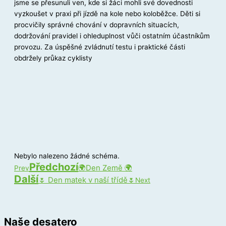
jsme se přesunuli ven, kde si žáci mohli své dovednosti
vyzkoušet v praxi při jízdě na kole nebo koloběžce. Děti si
procvičily správné chování v dopravních situacích,
dodržování pravidel i ohleduplnost vůči ostatním účastníkům
provozu. Za úspěšné zvládnutí testu i praktické části
obdržely průkaz cyklisty
Nebylo nalezeno žádné schéma.
Předchozí
🌍Den Země 🌍
Prev
Další
🌷 Den matek v naší třídě🌷
Next
Naše desatero