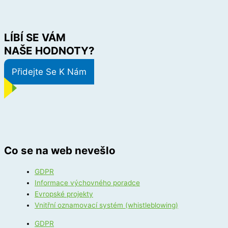
LÍBÍ SE VÁM
NAŠE HODNOTY?
Přidejte Se K Nám
Co se na web nevešlo
GDPR
Informace výchovného poradce
Evropské projekty
Vnitřní oznamovací systém (whistleblowing)
GDPR