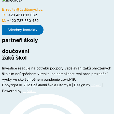
E:
reditel@2zslitomysl.cz
T:
+420 461 613 032
M:
+420 737 560 432
Všechny kontakty
partneři školy
doučování
žáků škol
Investice reaguje na potřebu podpory vzdělávání žáků ohrožených
školním neúspěchem v reakci na nemožnost realizace prezenční
výuky ve školách během pandemie covid-19.
Copyright © 2023 Základní škola Litomyšl | Design by
|
Objevil
Powered by
Kupodivu