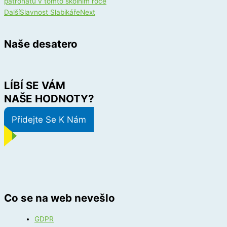
patronátu v tomto školním roce
Další
Slavnost Slabikáře
Next
Naše desatero
LÍBÍ SE VÁM
NAŠE HODNOTY?
Přidejte Se K Nám
Co se na web nevešlo
GDPR