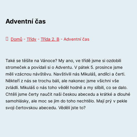
Adventní čas
Domů
-
Třídy
-
Třída 2. B
-
Adventní čas
Také se těšíte na Vánoce? My ano, ve třídě jsme si ozdobili
stromeček a povídali si o Adventu. V pátek 5. prosince jsme
měli vzácnou návštěvu. Navštívili nás Mikuláš, andílci a čerti.
Někteří z nás se trochu báli, ale nakonec jsme všichni vše
zvládli. Mikuláš o nás toho věděl hodně a my slíbili, co se dalo.
Chtěli jsme čerty naučit naši českou abecedu a krátké a dlouhé
samohlásky, ale moc se jim do toho nechtělo. Mají prý v pekle
svoji čertovskou abecedu. Věděli jste to?