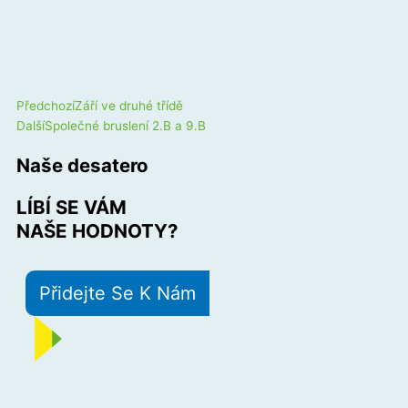
Prev
Next
Předchozí
Září ve druhé třídě
Další
Společné bruslení 2.B a 9.B
Naše desatero
LÍBÍ SE VÁM
NAŠE HODNOTY?
Přidejte Se K Nám