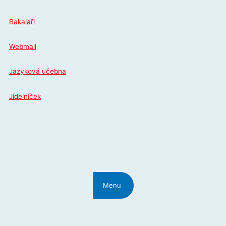
Přeskočit
na
Bakaláři
obsah
Webmail
Jazyková učebna
Jídelníček
Menu