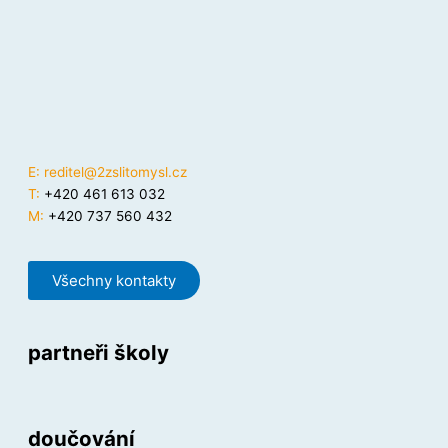
E:
reditel@2zslitomysl.cz
T:
+420 461 613 032
M:
+420 737 560 432
Všechny kontakty
partneři školy
doučování