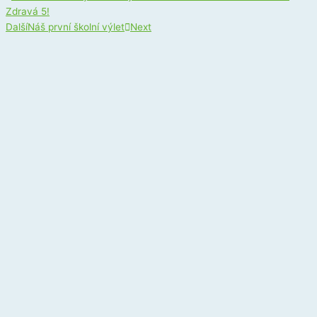
Zdravá 5!
Další
Náš první školní výlet
Next