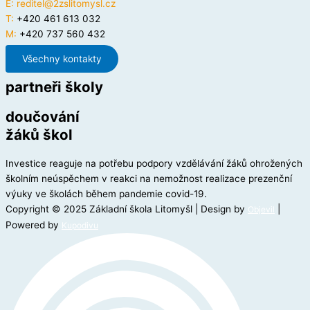
E:
reditel@2zslitomysl.cz
T:
+420 461 613 032
M:
+420 737 560 432
Všechny kontakty
partneři školy
doučování
žáků škol
Investice reaguje na potřebu podpory vzdělávání žáků ohrožených
školním neúspěchem v reakci na nemožnost realizace prezenční
výuky ve školách během pandemie covid-19.
Copyright © 2025 Základní škola Litomyšl | Design by
|
Objevil
Powered by
Kupodivu