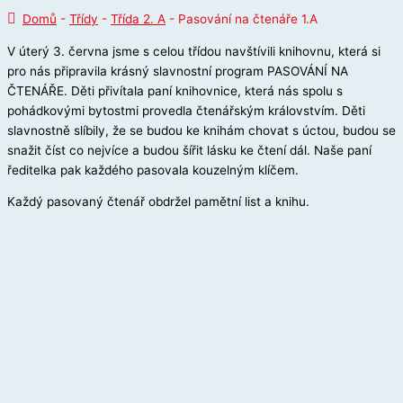
Domů
-
Třídy
-
Třída 2. A
-
Pasování na čtenáře 1.A
V úterý 3. června jsme s celou třídou navštívili knihovnu, která si
pro nás připravila krásný slavnostní program PASOVÁNÍ NA
ČTENÁŘE. Děti přivítala paní knihovnice, která nás spolu s
pohádkovými bytostmi provedla čtenářským královstvím. Děti
slavnostně slíbily, že se budou ke knihám chovat s úctou, budou se
snažit číst co nejvíce a budou šířit lásku ke čtení dál. Naše paní
ředitelka pak každého pasovala kouzelným klíčem.
Každý pasovaný čtenář obdržel pamětní list a knihu.