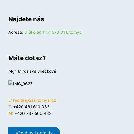
Najdete nás
Adresa:
U Školek 1117, 570 01 Litomyšl
Máte dotaz?
Mgr. Miroslava Jirečková
E:
reditel@2zslitomysl.cz
T:
+420 461 613 032
M:
+420 737 560 432
Všechny kontakty