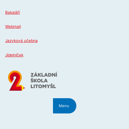
Přeskočit
na
Bakaláři
obsah
Webmail
Jazyková učebna
Jídelníček
Menu