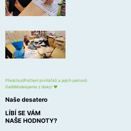
Prev
Next
Předchozí
Počtení prvňáčků a jejich patronů
Další
Modelujeme z lásky! ❤️
Naše desatero
LÍBÍ SE VÁM
NAŠE HODNOTY?