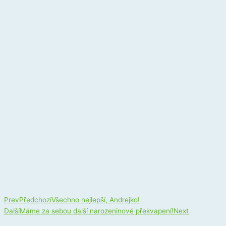
Prev
Předchozí
Všechno nejlepší, Andrejko!
Další
Máme za sebou další narozeninové překvapení!
Next