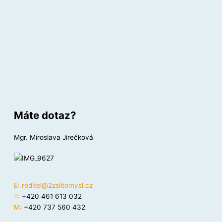
Máte dotaz?
Mgr. Miroslava Jirečková
E:
reditel@2zslitomysl.cz
T:
+420 461 613 032
M:
+420 737 560 432