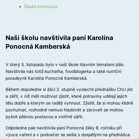
Školní informace
Naši školu navštívila paní Karolína
Ponocná Kamberská
V úterý 5. listopadu bylo v naší škole hlavním tématem jídlo.
Navštívila nás totiž kuchařka, foodblogerka a také nutriční
poradkyně Karolína Ponocná Kamberská.
Během dopoledne si žáci 2. stupně vyslechli přednášku Chci jíst
a zářit, v níž měli možnost zjistit, které potraviny udělají jejich
tělu dobře a kterým se raději vyhnout. Zjistili, že si mohou klidně
pochutnat, rozhodně nemusí hladovět a zároveň se mohou
pyšnit pěknou postavou a vnitřně zářit.
Odpoledne pak navštívila paní Ponocná žáky 8. ročníku při
výuce vaření a v podvečer se sešla s dospělými na přednášce