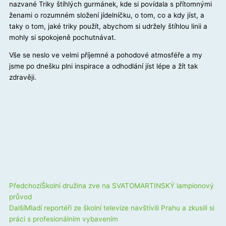
nazvané Triky štíhlých gurmánek, kde si povídala s přítomnými
ženami o rozumném složení jídelníčku, o tom, co a kdy jíst, a
taky o tom, jaké triky použít, abychom si udržely štíhlou linii a
mohly si spokojeně pochutnávat.
Vše se neslo ve velmi příjemné a pohodové atmosféře a my
jsme po dnešku plni inspirace a odhodlání jíst lépe a žít tak
zdravěji.
Prev
Next
Předchozí
Školní družina zve na SVATOMARTINSKÝ lampionový
průvod
Další
Mladí reportéři ze školní televize navštívili Prahu a zkusili si
práci s profesionálním vybavením