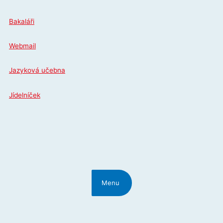
Přeskočit
na
Bakaláři
obsah
Webmail
Jazyková učebna
Jídelníček
Menu