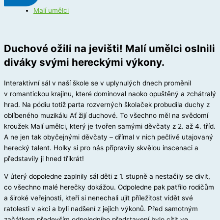
Malí umělci
Duchové ožili na jevišti! Malí umělci oslnili
diváky svými hereckými výkony.
Interaktivní sál v naší škole se v uplynulých dnech proměnil
v romantickou krajinu, které dominoval naoko opuštěný a zchátralý
hrad. Na pódiu totiž parta rozverných školaček probudila duchy z
oblíbeného muzikálu Ať žijí duchové. To všechno měl na svědomí
kroužek Malí umělci, který je tvořen samými děvčaty z 2. až 4. tříd.
A ne jen tak obyčejnými děvčaty – dřímal v nich pečlivě utajovaný
herecký talent. Holky si pro nás připravily skvělou inscenaci a
představily ji hned třikrát!
V úterý dopoledne zaplnily sál děti z 1. stupně a nestačily se divit,
co všechno malé herečky dokážou. Odpoledne pak patřilo rodičům
a široké veřejnosti, kteří si nenechali ujít příležitost vidět své
ratolesti v akci a byli nadšení z jejich výkonů. Před samotným
začátkem především odpoledního představení bylo cítit ve