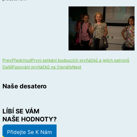
Prev
Předchozí
První setkání budoucích prvňáčků a jejich patronů
Další
Pasování prvňáčků na čtenáře
Next
Naše desatero
LÍBÍ SE VÁM
NAŠE HODNOTY?
Přidejte Se K Nám