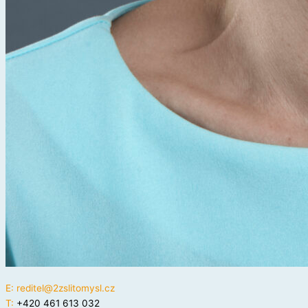
E:
reditel@2zslitomysl.cz
T:
+420 461 613 032