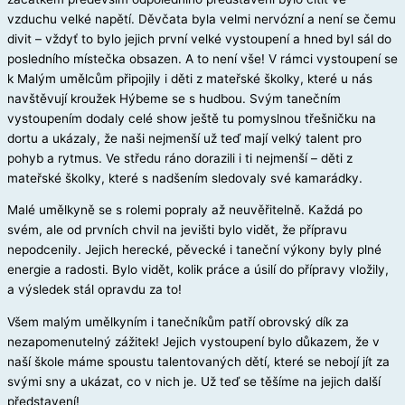
vzduchu velké napětí. Děvčata byla velmi nervózní a není se čemu
divit – vždyť to bylo jejich první velké vystoupení a hned byl sál do
posledního místečka obsazen. A to není vše! V rámci vystoupení se
k Malým umělcům připojily i děti z mateřské školky, které u nás
navštěvují kroužek Hýbeme se s hudbou. Svým tanečním
vystoupením dodaly celé show ještě tu pomyslnou třešničku na
dortu a ukázaly, že naši nejmenší už teď mají velký talent pro
pohyb a rytmus. Ve středu ráno dorazili i ti nejmenší – děti z
mateřské školky, které s nadšením sledovaly své kamarádky.
Malé umělkyně se s rolemi popraly až neuvěřitelně. Každá po
svém, ale od prvních chvil na jevišti bylo vidět, že přípravu
nepodcenily. Jejich herecké, pěvecké i taneční výkony byly plné
energie a radosti. Bylo vidět, kolik práce a úsilí do přípravy vložily,
a výsledek stál opravdu za to!
Všem malým umělkyním i tanečníkům patří obrovský dík za
nezapomenutelný zážitek! Jejich vystoupení bylo důkazem, že v
naší škole máme spoustu talentovaných dětí, které se nebojí jít za
svými sny a ukázat, co v nich je. Už teď se těšíme na jejich další
představení!