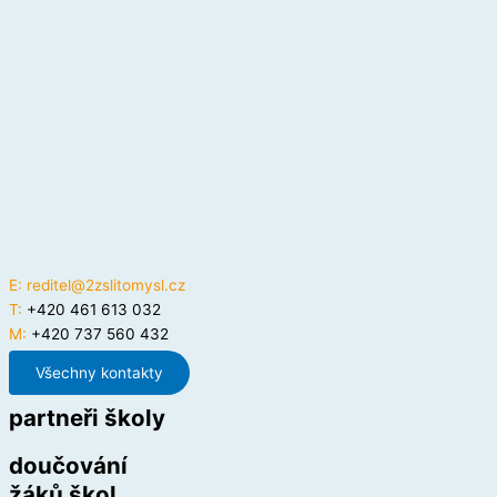
E:
reditel@2zslitomysl.cz
T:
+420 461 613 032
M:
+420 737 560 432
Všechny kontakty
partneři školy
doučování
žáků škol