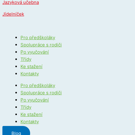
Jazyková učebna
Jídelníček
Pro předškoláky
Spolupráce s rodiči
Po vyučování
Třídy
Ke stažení
Kontakty
Pro předškoláky
Spolupráce s rodiči
Po vyučování
Třídy
Ke stažení
Kontakty
Blog