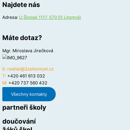
Najdete nás
Adresa:
U Školek 1117, 570 01 Litomyšl
Máte dotaz?
Mgr. Miroslava Jirečková
E:
reditel@2zslitomysl.cz
T:
+420 461 613 032
M:
+420 737 560 432
Všechny kontakty
partneři školy
doučování
žáků škol