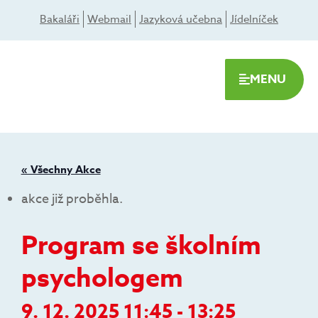
Přeskočit
Bakaláři
Webmail
Jazyková učebna
Jídelníček
na
obsah
MENU
« Všechny Akce
akce již proběhla.
Program se školním
psychologem
9. 12. 2025 11:45
-
13:25