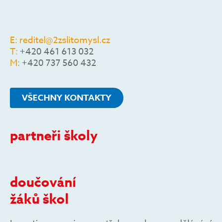
E:
reditel@2zslitomysl.cz
T:
+420 461 613 032
M:
+420 737 560 432
VŠECHNY KONTAKTY
partneři školy
doučování
žáků škol