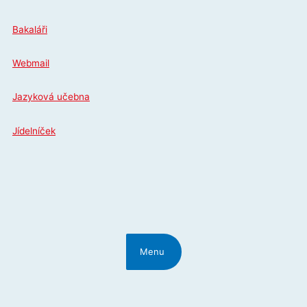
Přeskočit
na
Bakaláři
obsah
Webmail
Jazyková učebna
Jídelníček
Menu