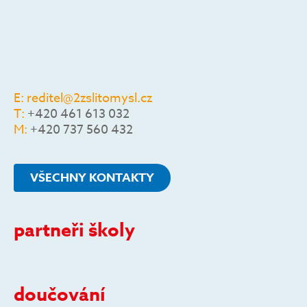
E:
reditel@2zslitomysl.cz
T:
+420 461 613 032
M:
+420 737 560 432
VŠECHNY KONTAKTY
partneři školy
doučování