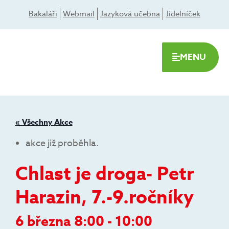
Přeskočit
Bakaláři
Webmail
Jazyková učebna
Jídelníček
na
obsah
MENU
« Všechny Akce
akce již proběhla.
Chlast je droga- Petr
Harazin, 7.-9.ročníky
6 března 8:00
-
10:00