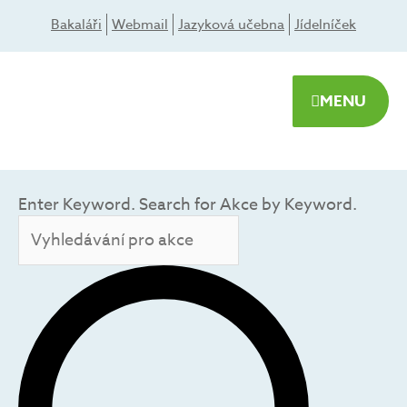
Přeskočit
Bakaláři
Webmail
Jazyková učebna
Jídelníček
na
obsah
MENU
Navigace
pro
Enter Keyword. Search for Akce by Keyword.
HLEDAT
hledání
a
zobrazení
Akce