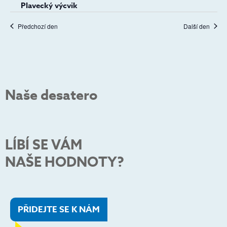
Plavecký výcvik
Předchozí den
Další den
Naše desatero
LÍBÍ SE VÁM
NAŠE HODNOTY?
PŘIDEJTE SE K NÁM