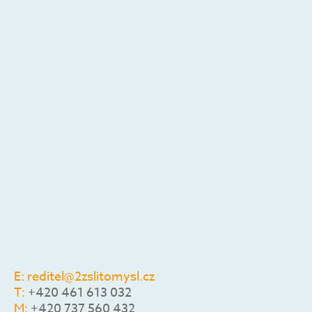
E:
reditel@2zslitomysl.cz
T:
+420 461 613 032
M:
+420 737 560 432