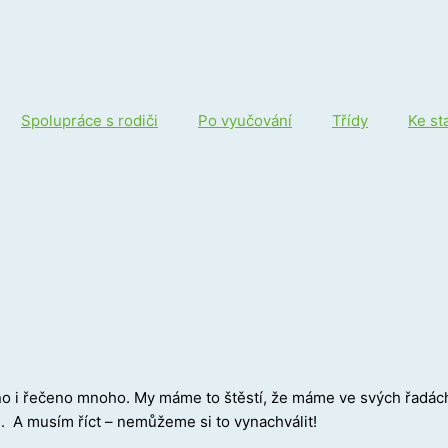
Spolupráce s rodiči
Po vyučování
Třídy
Ke st
psáno i řečeno mnoho. My máme to štěstí, že máme ve svých řadá
. A musím říct – nemůžeme si to vynachválit!