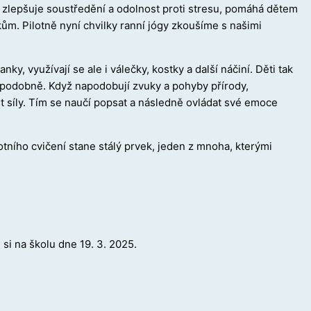
n, zlepšuje soustředění a odolnost proti stresu, pomáhá dětem
ům. Pilotně nyní chvilky ranní jógy zkoušíme s našimi
y, využívají se ale i válečky, kostky a další náčiní. Děti tak
u a podobně. Když napodobují zvuky a pohyby přírody,
 pocit síly. Tím se naučí popsat a následně ovládat své emoce
lotního cvičení stane stálý prvek, jeden z mnoha, kterými
si na školu dne 19. 3. 2025.