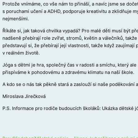
Protože vnímáme, co vše nám to přináší, a navíc jsme se dočetl
s poruchami učení a ADHD, podporuje kreativitu a zklidňuje m
nejmenšími.
Říkáte si, jak taková chvilka vypadá? Pro malé děti musí být pře
nadšeně přebírají role zvířat, stromů, květin a válečníků, takž
představují si, že přebírají její vlastnosti, takže když zaujímají
v reálném životě.
Jóga s dětmi je hra, společný čas v radosti a smíchu, který al
přispíváme k pohodovému a zdravému klimatu na naší škole.
A kdo se o nás tak pěkně stará a zaslouží si naše poděkování
Miroslava Jirečková
P.S. Informace pro rodiče budoucích školáků: Ukázka dětské jó