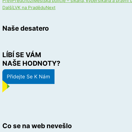
Prev
Předchozí
Městská policie – šikana, kyberšikana a právní
Další
LVK na Pradědu
Next
Naše desatero
LÍBÍ SE VÁM
NAŠE HODNOTY?
Přidejte Se K Nám
Co se na web nevešlo