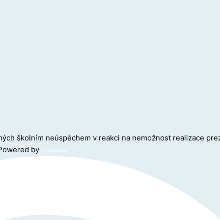
žených školním neúspěchem v reakci na nemožnost realizace pr
Powered by
Kupodivu