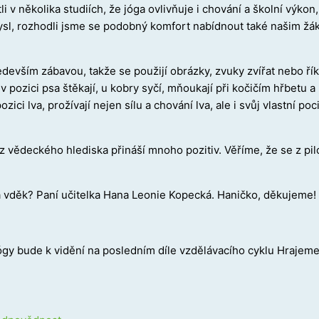
i v několika studiích, že jóga ovlivňuje i chování a školní výko
ysl, rozhodli jsme se podobný komfort nabídnout také našim žák
devším zábavou, takže se použijí obrázky, zvuky zvířat nebo říkank
e v pozici psa štěkají, u kobry syčí, mňoukají při kočičím hřbet
 pozici lva, prožívají nejen sílu a chování lva, ale i svůj vlastní
e z vědeckého hlediska přináší mnoho pozitiv. Věříme, že se z pi
 a vděk? Paní učitelka Hana Leonie Kopecká. Haničko, děkujeme!
gy bude k vidění na posledním díle vzdělávacího cyklu Hrajeme 