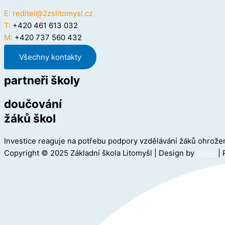
E:
reditel@2zslitomysl.cz
T:
+420 461 613 032
M:
+420 737 560 432
Všechny kontakty
partneři školy
doučování
žáků škol
Investice reaguje na potřebu podpory vzdělávání žáků ohro
Copyright © 2025 Základní škola Litomyšl | Design by
| 
Objevil