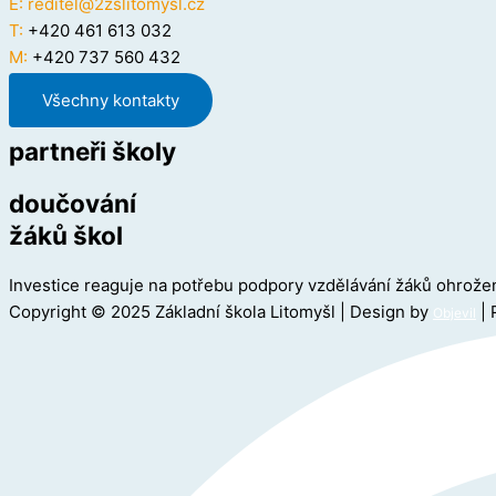
E:
reditel@2zslitomysl.cz
T:
+420 461 613 032
M:
+420 737 560 432
Všechny kontakty
partneři školy
doučování
žáků škol
Investice reaguje na potřebu podpory vzdělávání žáků ohro
Copyright © 2025 Základní škola Litomyšl | Design by
| 
Objevil