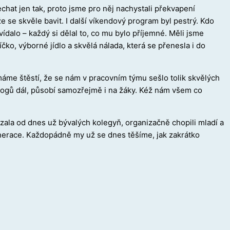
chat jen tak, proto jsme pro něj nachystali překvapení
e se skvěle bavit. I další víkendový program byl pestrý. Kdo
povídalo – každý si dělal to, co mu bylo příjemné. Měli jsme
čko, výborné jídlo a skvělá nálada, která se přenesla i do
 máme štěstí, že se nám v pracovním týmu sešlo tolik skvělých
dagogů dál, působí samozřejmě i na žáky. Kéž nám všem co
vzala od dnes už bývalých kolegyň, organizačně chopili mladí a
generace. Každopádně my už se dnes těšíme, jak zakrátko