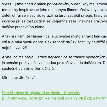
Vyrazili jsme hned v pátek po vyučování, v den, kdy měl zrovn
tematicky inspirované jeho oblíbeným filmem. Oslava byla vesel
chtěl, ohřál se v sauně, vyrazil na túru, zacvičil si jógu, hrály
skvělou příležitost poznat se vzájemně zase jinak než pracovně,
dalšího pracovního týdne.
A tak si říkám, že Hamernice je úchvatné místo a trávit tam ča
lidí a je nám spolu dobře. Pak se totiž dají zvládat i ty nejt
nejdéle vydrží!
A víte, co mě hřeje u srdce nejvíce? Že se tradice společných 
já nemám pochyb, že v ní budou pokračovat i do dalších let. D
společně oslavíme Den učitelů.
Miroslava Jirečková
Prev
Předchozí
Hrajeme si na školu – 5. setkání
Další
OPRAVDU DOPUSTÍME TAKOVÉ ZMĚNY VE ŠKOLSTVÍ?!?