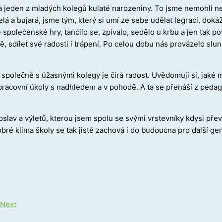
a jeden z mladých kolegů kulaté narozeniny. To jsme nemohli ne
á a bujará, jsme tým, který si umí ze sebe udělat legraci, dokáž
 se společenské hry, tančilo se, zpívalo, sedělo u krbu a jen tak 
 sdílet své radosti i trápení. Po celou dobu nás provázelo sluní
s společně s úžasnými kolegy je čirá radost. Uvědomuji si, jaké
ěžší pracovní úkoly s nadhledem a v pohodě. A ta se přenáší z pe
oslav a výletů, kterou jsem spolu se svými vrstevníky kdysi pře
obré klima školy se tak jistě zachová i do budoucna pro další 
Next