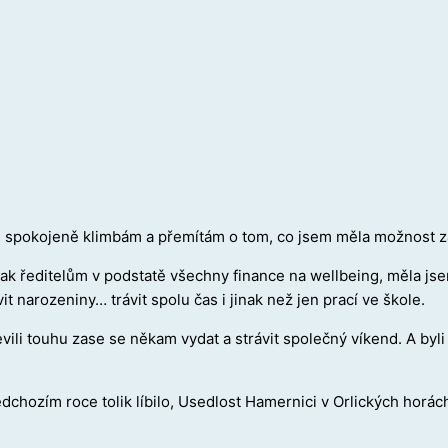
, spokojeně klimbám a přemítám o tom, co jsem měla možnost za
ak ředitelům v podstatě všechny finance na wellbeing, měla jsem 
it narozeniny… trávit spolu čas i jinak než jen prací ve škole.
ili touhu zase se někam vydat a strávit společný víkend. A byli
edchozím roce tolik líbilo, Usedlost Hamernici v Orlických horá