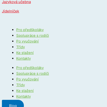
Jazyková učebna
Jídelníček
Pro předškoláky
Spolupráce s rodiči
Po vyučování
Třídy
Ke stažení
Kontakty
Pro předškoláky
Spolupráce s rodiči
Po vyučování
Třídy
Ke stažení
Kontakty
Blog