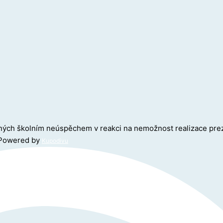
žených školním neúspěchem v reakci na nemožnost realizace pr
Powered by
Kupodivu