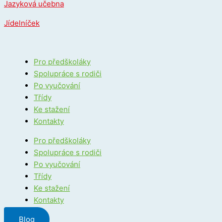
Jazyková učebna
Jídelníček
Pro předškoláky
Spolupráce s rodiči
Po vyučování
Třídy
Ke stažení
Kontakty
Pro předškoláky
Spolupráce s rodiči
Po vyučování
Třídy
Ke stažení
Kontakty
Blog