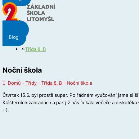
Menu
Blog
←
Třída 8. B
Noční škola
Domů
-
Třídy
-
Třída 8. B
-
Noční škola
Čtvrtek 15.6. byl prostě super. Po řádném vyučování jsme si šl
Klášterních zahradách a pak již nás čekala večeře a diskotéka 
:-).