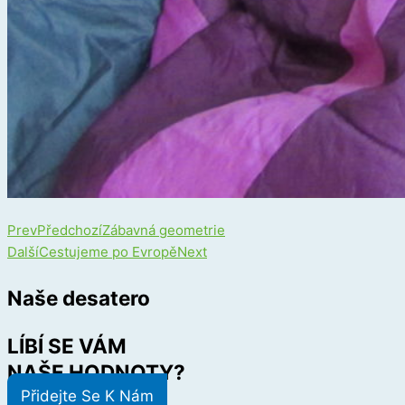
Prev
Předchozí
Zábavná geometrie
Další
Cestujeme po Evropě
Next
Naše desatero
LÍBÍ SE VÁM
NAŠE HODNOTY?
Přidejte Se K Nám