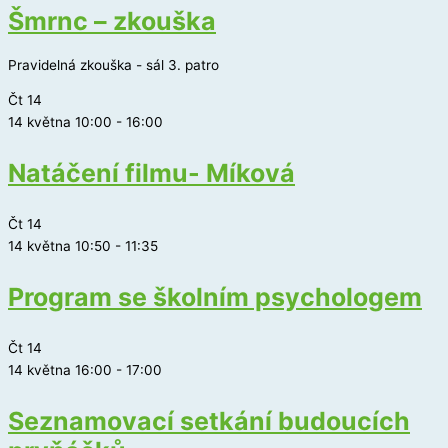
Šmrnc – zkouška
Pravidelná zkouška - sál 3. patro
Čt
14
14 května 10:00
-
16:00
Natáčení filmu- Míková
Čt
14
14 května 10:50
-
11:35
Program se školním psychologem
Čt
14
14 května 16:00
-
17:00
Seznamovací setkání budoucích