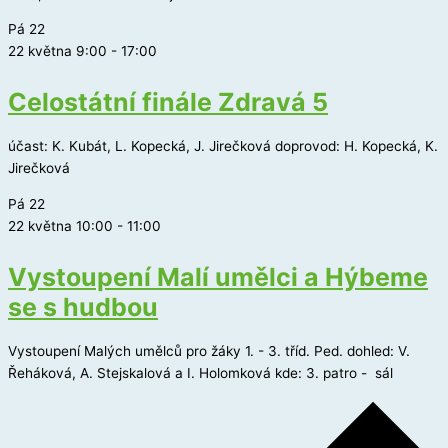
Pá
22
22 května 9:00
-
17:00
Celostátní finále Zdravá 5
účast: K. Kubát, L. Kopecká, J. Jirečková doprovod: H. Kopecká, K.
Jirečková
Pá
22
22 května 10:00
-
11:00
Vystoupení Malí umělci a Hýbeme
se s hudbou
Vystoupení Malých umělců pro žáky 1. - 3. tříd. Ped. dohled: V.
Řeháková, A. Stejskalová a I. Holomková kde: 3. patro - sál