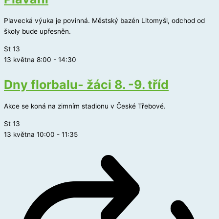
Plavecká výuka je povinná. Městský bazén Litomyšl, odchod od
školy bude upřesněn.
St
13
13 května 8:00
-
14:30
Dny florbalu- žáci 8. -9. tříd
Akce se koná na zimním stadionu v České Třebové.
St
13
13 května 10:00
-
11:35