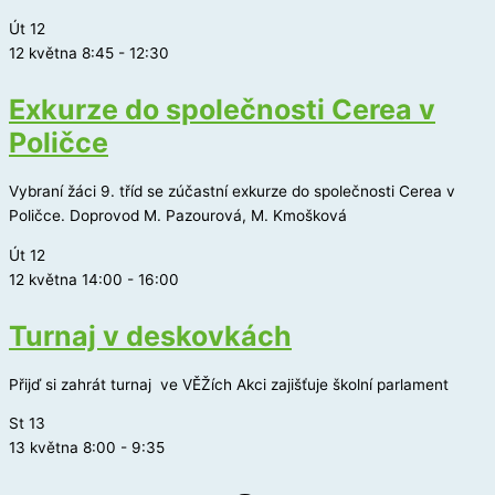
Út
12
12 května 8:45
-
12:30
Exkurze do společnosti Cerea v
Poličce
Vybraní žáci 9. tříd se zúčastní exkurze do společnosti Cerea v
Poličce. Doprovod M. Pazourová, M. Kmošková
Út
12
12 května 14:00
-
16:00
Turnaj v deskovkách
Přijď si zahrát turnaj ve VĚŽích Akci zajišťuje školní parlament
St
13
13 května 8:00
-
9:35