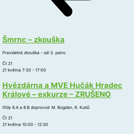
Šmrnc – zkouška
Pravidelná zkouška - sál 3. patro
Čt
21
21 května 7:30
-
17:00
Hvězdárna a MVE Hučák Hradec
Králové – exkurze – ZRUŠENO
třídy 8.A a 8.B doprovod: M. Bogdan, R. Kubů
Čt
21
21 května 10:00
-
12:30