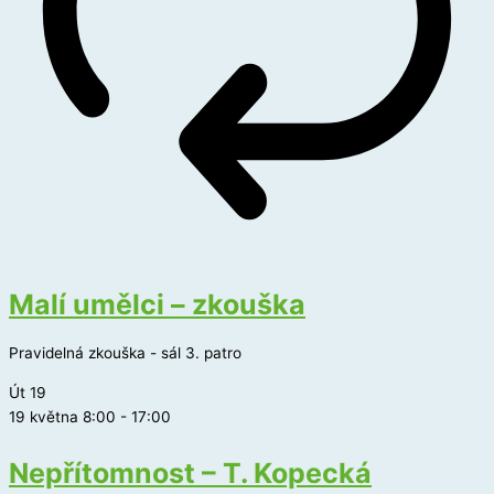
Malí umělci – zkouška
Pravidelná zkouška - sál 3. patro
Út
19
19 května 8:00
-
17:00
Nepřítomnost – T. Kopecká