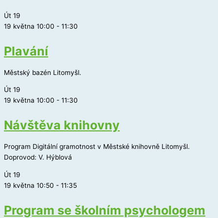
Út
19
19 května 10:00
-
11:30
Plavání
Městský bazén Litomyšl.
Út
19
19 května 10:00
-
11:30
Návštěva knihovny
Program Digitální gramotnost v Městské knihovně Litomyšl.
Doprovod: V. Hýblová
Út
19
19 května 10:50
-
11:35
Program se školním psychologem