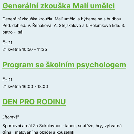
Generální zkouška Malí umělci
Generální zkouška kroužku Malí umělci a hýbeme se s hudbou.
Ped. dohled: V. Řeháková, A. Stejskalová a I. Holomková kde: 3.
patro - sál
Čt
21
21 května 10:50
-
11:35
Program se školním psychologem
Čt
21
21 května 16:00
-
18:00
DEN PRO RODINU
Litomyšl
Sportovní areál Za Sokolovnou -tanec, soutěže, hry, výtvarná
dílna, malování na obličej a kouzelník