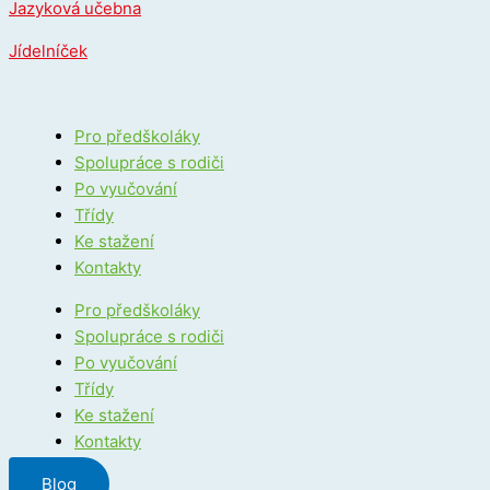
Jazyková učebna
Jídelníček
Pro předškoláky
Spolupráce s rodiči
Po vyučování
Třídy
Ke stažení
Kontakty
Pro předškoláky
Spolupráce s rodiči
Po vyučování
Třídy
Ke stažení
Kontakty
Blog